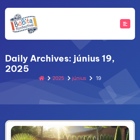
Skip
to
content
Daily Archives: június 19,
2025
2025
június
19